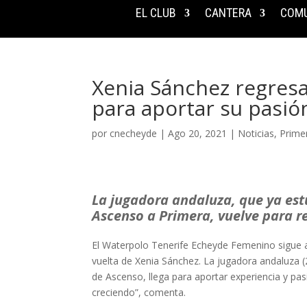
EL CLUB
CANTERA
COMU
Xenia Sánchez regres
para aportar su pasió
por
cnecheyde
|
Ago 20, 2021
|
Noticias
,
Prime
La jugadora andaluza, que ya est
Ascenso a Primera, vuelve para r
El Waterpolo Tenerife Echeyde Femenino sigue a
vuelta de Xenia Sánchez. La jugadora andaluza (
de Ascenso, llega para aportar experiencia y pas
creciendo”, comenta.