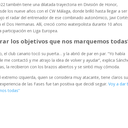
2 también tiene una dilatada trayectoria en División de Honor,
e los nueve años con el CW Málaga, donde brilló hasta llegar a ser
jo el radar del entrenador de ese combinado autonómico, Javi Corté
on el Dos Hermanas. Allí, creció como waterpolista durante 10 años
a participación en Liga Europea.
grar los objetivos que nos marquemos todas
o, el club canario tocó su puerta… y la abrió de par en par. “Yo había
e me contactó y me atrajo la idea de volver y ayudar”, explica Sánch
, la recibieron con los brazos abiertos y se sintió muy cómoda.
al-extremo izquierda, quien se considera muy atacante, tiene claros s
xperiencia de las Fases fue tan positiva que decidí seguir.
Voy a dar 
emos todas”