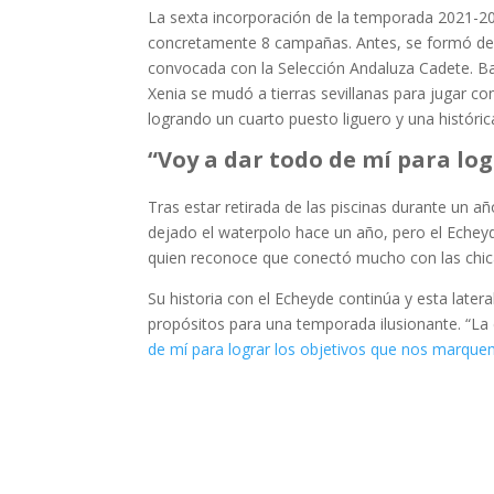
La sexta incorporación de la temporada 2021-202
concretamente 8 campañas. Antes, se formó desd
convocada con la Selección Andaluza Cadete. Ba
Xenia se mudó a tierras sevillanas para jugar c
logrando un cuarto puesto liguero y una históric
“Voy a dar todo de mí para lo
Tras estar retirada de las piscinas durante un añ
dejado el waterpolo hace un año, pero el Echeyd
quien reconoce que conectó mucho con las chicas
Su historia con el Echeyde continúa y esta later
propósitos para una temporada ilusionante. “La e
de mí para lograr los objetivos que nos marqu