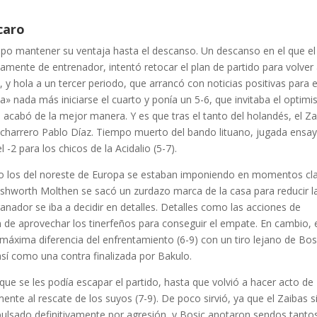
caro
supo mantener su ventaja hasta el descanso. Un descanso en el que el
icamente de entrenador, intentó retocar el plan de partido para volver
y hola a un tercer periodo, que arrancó con noticias positivas para e
 nada más iniciarse el cuarto y ponía un 5-6, que invitaba el optimi
acabó de la mejor manera. Y es que tras el tanto del holandés, el Za
hicharrero Pablo Díaz. Tiempo muerto del bando lituano, jugada ensa
 -2 para los chicos de la Acidalio (5-7).
pero los del noreste de Europa se estaban imponiendo en momentos cl
shworth Molthen se sacó un zurdazo marca de la casa para reducir l
anador se iba a decidir en detalles. Detalles como las acciones de
 de aprovechar los tinerfeños para conseguir el empate. En cambio, 
áxima diferencia del enfrentamiento (6-9) con un tiro lejano de Bos
sí como una contra finalizada por Bakulo.
que se les podía escapar el partido, hasta que volvió a hacer acto de
nte al rescate de los suyos (7-9). De poco sirvió, ya que el Zaibas s
xpulsado definitivamente por agresión, y Bosic anotaron sendos tanto