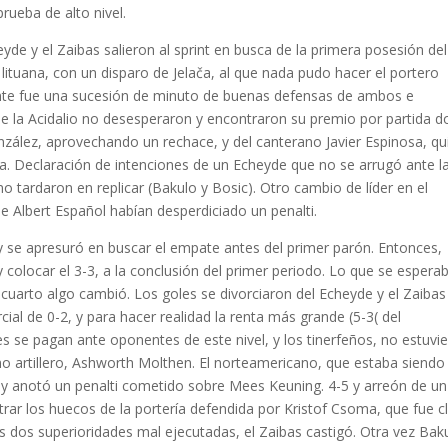
rueba de alto nivel.
de y el Zaibas salieron al sprint en busca de la primera posesión del
lituana, con un disparo de Jelača, al que nada pudo hacer el portero
ente fue una sucesión de minuto de buenas defensas de ambos e
e la Acidalio no desesperaron y encontraron su premio por partida do
nzález, aprovechando un rechace, y del canterano Javier Espinosa, qu
ca. Declaración de intenciones de un Echeyde que no se arrugó ante l
o tardaron en replicar (Bakulo y Bosic). Otro cambio de líder en el
e Albert Español habían desperdiciado un penalti.
 y se apresuró en buscar el empate antes del primer parón. Entonces,
 colocar el 3-3, a la conclusión del primer periodo. Lo que se espera
uarto algo cambió. Los goles se divorciaron del Echeyde y el Zaibas
cial de 0-2, y para hacer realidad la renta más grande (5-3( del
es se pagan ante oponentes de este nivel, y los tinerfeños, no estuvi
 artillero, Ashworth Molthen. El norteamericano, que estaba siendo
y anotó un penalti cometido sobre Mees Keuning. 4-5 y arreón de un
trar los huecos de la portería defendida por Kristof Csoma, que fue c
as dos superioridades mal ejecutadas, el Zaibas castigó. Otra vez Bak