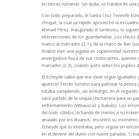
en tierras rumanas. Sin duda, se trataba de una p
Con todo preparado, el Santa Cruz Tenerife Echey
choque, la cual ya rápido aprovechó la escuadra 
Ahmad Pérez. Inaugurado el luminoso, lo sigui
intervenciones de los guardametas. Los chicos d
Vuelco al marcador (2-1), de la mano de Íker Go
finalizó bien una jugada en superioridad numéri
envergadura fisica de sus contricantes, quienes n
marcador (2-3), cuando justo antes los pupilos d
El Echeyde sabía que era clave seguir igualados
apareció Ferrán Soriano para palmear la pelota y
estaba cumpliendo, sin embargo, en el segundo c
sacó partido de la sequía chicharrera para un par
enfrentamiento (Vitkauscas y Bakulo). Los error
del todo sólidos, echando de menos a su máximo
anulado por los lituanos, encontró su momento 
Echeyde que lo intentaba, pero seguía sin encon
en el devenir del duelo con nueve paradas. Y, tr