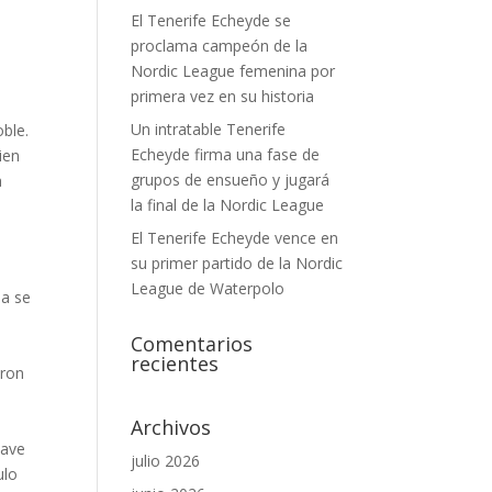
El Tenerife Echeyde se
proclama campeón de la
Nordic League femenina por
primera vez en su historia
Un intratable Tenerife
ble.
Echeyde firma una fase de
ien
grupos de ensueño y jugará
a
la final de la Nordic League
El Tenerife Echeyde vence en
su primer partido de la Nordic
League de Waterpolo
ba se
Comentarios
recientes
eron
Archivos
lave
julio 2026
ulo