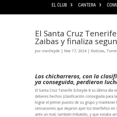
EL CLUB
CANTERA
COMU
El Santa Cruz Tenerif
Zaibas y finaliza seg
por
cnecheyde
|
Mar 17, 2024
|
Noticias
,
Torne
Los chicharreros, con la clasi
ya conseguida, perdieron luch
El Santa Cruz Tenerife Echeyde 8 su última día e
deberes hechos (clasificación conseguida para l
lograr el primer puesto de su grupo y mantener 
sensaciones que dejaron ayer los tinerfeños en 
ante un rival, también imbatido, y que estaba a