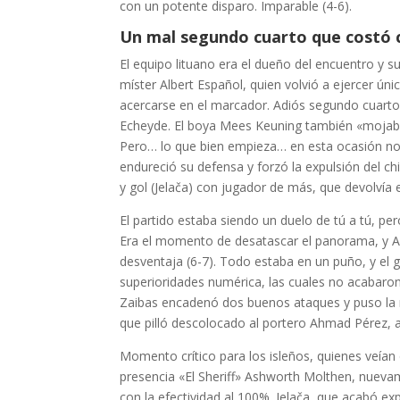
con un potente disparo. Imparable (4-6).
Un mal segundo cuarto que costó 
El equipo lituano era el dueño del encuentro y 
míster Albert Español, quien volvió a ejercer ún
acercarse en el marcador. Adiós segundo cuarto, 
Echeyde. El boya Mees Keuning también «mojaba»
Pero… lo que bien empieza… en esta ocasión no 
endureció su defensa y forzó la expulsión del c
y gol (Jelača) con jugador de más, que devolvía el
El partido estaba siendo un duelo de tú a tú, 
Era el momento de desatascar el panorama, y A
desventaja (6-7). Todo estaba en un puño, y el g
superioridades numérica, las cuales no acabaron
Zaibas encadenó dos buenos ataques y puso la m
que pilló descolocado al portero Ahmad Pérez, a
Momento crítico para los isleños, quienes veían 
presencia «El Sheriff» Ashworth Molthen, nuevame
con la efectividad al 100%. Jelača, que acabó e