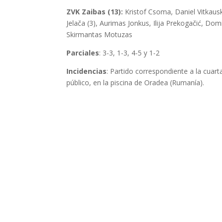
ZVK Zaibas (13):
Kristof Csoma, Daniel Vitkausk
Jelača (3), Aurimas Jonkus, Ilija Prekogačić, Do
Skirmantas Motuzas
Parciales
: 3-3, 1-3, 4-5 y 1-2
Incidencias
: Partido correspondiente a la cuart
público, en la piscina de Oradea (Rumanía).