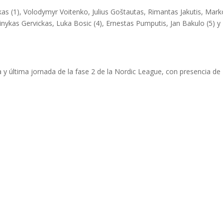
as (1), Volodymyr Voitenko, Julius Goštautas, Rimantas Jakutis, Mark
minykas Gervickas, Luka Bosic (4), Ernestas Pumputis, Jan Bakulo (5) y
a y última jornada de la fase 2 de la Nordic League, con presencia de