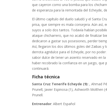
que cayeron como una bomba para los chicharrer
de esperanza para la remontada del Echeyde, de
El último capítulo del duelo saludó y el Santa C
prisa, que siempre es mala consejera. Aún así, 
suyos a solo dos tantos. Todavía habían posibili
ataque chicharrero, que no acabó de finalizar bi
dedicaron a gastar sus posesiones, perder tiemp
Así, llegaron los dos últimos goles del Zaibas 
derrota agridulce para el Echeyde, por no poder
sabor dulce de tener un asiento reservado en la
haber recobrado la confianza en un juego, que 
continuará.
Ficha técnica
Santa Cruz Tenerife Echeyde (9):
, Ahmad Pér
Prunell, Javier Espinosa (1), Ashworth Molthen (4
Prunell.
Entrenador
: Albert Español