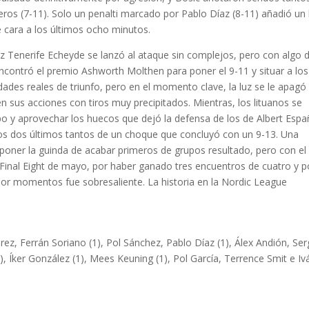
os (7-11). Solo un penalti marcado por Pablo Díaz (8-11) añadió un
 cara a los últimos ocho minutos.
ruz Tenerife Echeyde se lanzó al ataque sin complejos, pero con algo 
encontró el premio Ashworth Molthen para poner el 9-11 y situar a los
dades reales de triunfo, pero en el momento clave, la luz se le apagó 
en sus acciones con tiros muy precipitados. Mientras, los lituanos se
o y aprovechar los huecos que dejó la defensa de los de Albert Espa
y los dos últimos tantos de un choque que concluyó con un 9-13. Una
 poner la guinda de acabar primeros de grupos resultado, pero con el
 Final Eight de mayo, por haber ganado tres encuentros de cuatro y p
por momentos fue sobresaliente. La historia en la Nordic League
ez, Ferrán Soriano (1), Pol Sánchez, Pablo Díaz (1), Álex Andión, Ser
), Íker González (1), Mees Keuning (1), Pol García, Terrence Smit e Iv