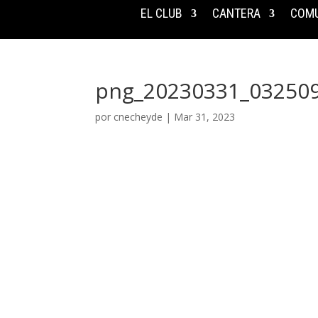
EL CLUB
CANTERA
COMU
png_20230331_03250
por
cnecheyde
|
Mar 31, 2023