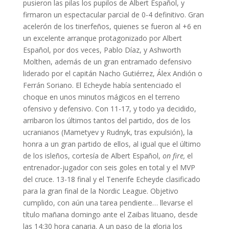
pusieron las pilas los pupilos de Albert Español, y
firmaron un espectacular parcial de 0-4 definitivo. Gran
acelerón de los tinerfeños, quienes se fueron al +6 en
un excelente arranque protagonizado por Albert
Español, por dos veces, Pablo Díaz, y Ashworth
Molthen, además de un gran entramado defensivo
liderado por el capitán Nacho Gutiérrez, Álex Andión o
Ferrán Soriano. El Echeyde había sentenciado el
choque en unos minutos mágicos en el terreno
ofensivo y defensivo. Con 11-17, y todo ya decidido,
arribaron los últimos tantos del partido, dos de los
ucranianos (Mametyev y Rudnyk, tras expulsión), la
honra a un gran partido de ellos, al igual que el último
de los isleños, cortesía de Albert Español,
on fire,
el
entrenador-jugador con seis goles en total y el MVP
del cruce. 13-18 final y el Tenerife Echeyde clasificado
para la gran final de la Nordic League. Objetivo
cumplido, con aún una tarea pendiente… llevarse el
título mañana domingo ante el Zaibas lituano, desde
las 14:30 hora canaria. A un paso de la gloria los