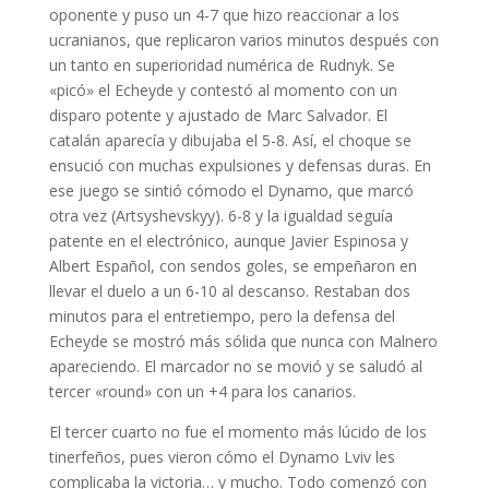
oponente y puso un 4-7 que hizo reaccionar a los
ucranianos, que replicaron varios minutos después con
un tanto en superioridad numérica de Rudnyk. Se
«picó» el Echeyde y contestó al momento con un
disparo potente y ajustado de Marc Salvador. El
catalán aparecía y dibujaba el 5-8. Así, el choque se
ensució con muchas expulsiones y defensas duras. En
ese juego se sintió cómodo el Dynamo, que marcó
otra vez (Artsyshevskyy). 6-8 y la igualdad seguía
patente en el electrónico, aunque Javier Espinosa y
Albert Español, con sendos goles, se empeñaron en
llevar el duelo a un 6-10 al descanso. Restaban dos
minutos para el entretiempo, pero la defensa del
Echeyde se mostró más sólida que nunca con Malnero
apareciendo. El marcador no se movió y se saludó al
tercer «round» con un +4 para los canarios.
El tercer cuarto no fue el momento más lúcido de los
tinerfeños, pues vieron cómo el Dynamo Lviv les
complicaba la victoria… y mucho. Todo comenzó con