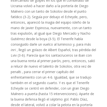
intercambio de golpes en los que el combinado de
Ucrania volvió a hacer daño a la portería de Diego
Malnero con un tanto de Sokolov desde el punto
fatídico (3-2). Seguía por debajo el Echeyde, pero,
entonces, apareció la magia del equipo isleño de la
mano de Javier Espinosa, nuevamente, con un tanto
tras expulsión, al igual que Diego Mercado y Nacho
Gutiérrez desde la boya (3-5). El Tenerife había
conseguido darle un vuelco al luminoso y, para más
inri ,
llegó un golazo de Albert Español, tras pérdida del
Lviv (3-6). Parecía que los santacruceros se iban con
una buena renta al primer parón, pero, entonces, salió
a relucir de nuevo el talento de Sokolov, otra vez de
penalti , para cerrar el primer capítulo del
enfrentamiento con un 4-6. Igualdad, que se tradujo
también en el segundo cuarto. Y es que el Tenerife
Echeyde se centró en defender, con un gran Diego
Malnero a puerta (hasta 15 intervenciones). Aparte de
la buena defensa llegó el séptimo gol. Pablo Díaz,
desde el lateral, volvió a colar la pelota en la portería