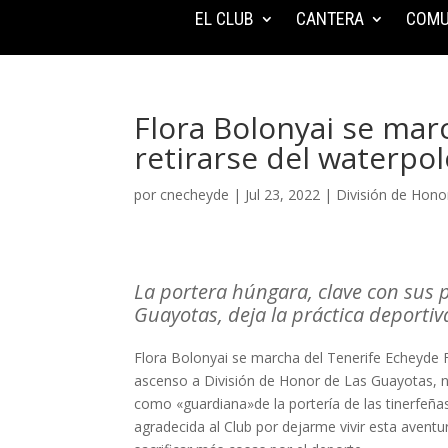
EL CLUB
CANTERA
COMU
Flora Bolonyai se mar
retirarse del waterpo
por
cnecheyde
|
Jul 23, 2022
|
División de Hon
La portera húngara, clave con sus 
Guayotas, deja la práctica deportiva
Flora Bolonyai se marcha del Tenerife Echeyde F
ascenso a División de Honor de Las Guayotas, 
como «guardiana»de la portería de las tinerfeñ
agradecida al Club por dejarme vivir esta avent