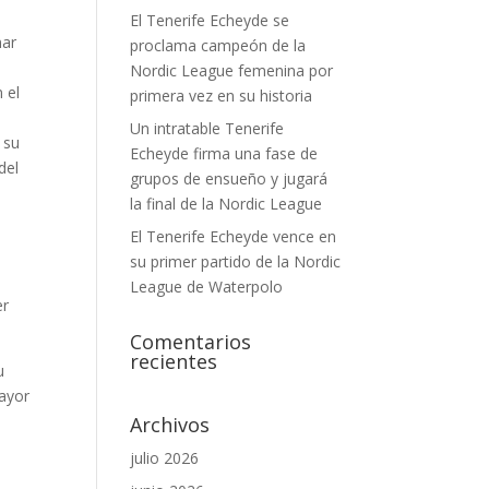
El Tenerife Echeyde se
nar
proclama campeón de la
o
Nordic League femenina por
 el
primera vez en su historia
Un intratable Tenerife
 su
Echeyde firma una fase de
del
grupos de ensueño y jugará
la final de la Nordic League
El Tenerife Echeyde vence en
su primer partido de la Nordic
League de Waterpolo
er
Comentarios
recientes
u
mayor
Archivos
julio 2026