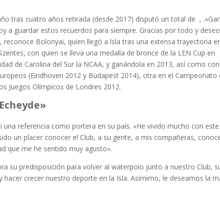
o tras cuatro años retirada (desde 2017) disputó un total de , .»Ga
e voy a guardar estos recuerdos para siempre. Gracias por todo y dese
 reconoce Bolonyai, quien llegó a lsla tras una extensa trayectoria en
 Szentes, con quien se lleva una medalla de bronce de la LEN Cup en
idad de Carolina del Sur la NCAA, y ganándola en 2013, así como con
Europeos (Eindhoven 2012 y Budapest 2014), otra en el Campeonato 
los Juegos Olímpicos de Londres 2012.
l Echeyde»
yai una referencia como portera en su país. «He vivido mucho con este
 sido un placer conocer el Club, a su gente, a mis compañeras, conoc
rdad que me he sentido muy agusto».
a su predisposición para volver al waterpolo junto a nuestro Club, s
y hacer crecer nuestro deporte en la Isla. Asimimo, le deseamos la 