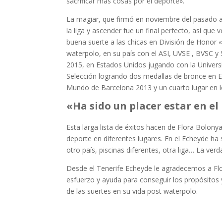
sacrificar más cosas por el deporte».
La magiar, que firmó en noviembre del pasado añ
la liga y ascender fue un final perfecto, así qu
buena suerte a las chicas en División de Honor «,
waterpolo, en su país con el ASI, UVSE , BVSC y
2015, en Estados Unidos jugando con la Univers
Selección logrando dos medallas de bronce en 
Mundo de Barcelona 2013 y un cuarto lugar en 
«Ha sido un placer estar en e
Esta larga lista de éxitos hacen de Flora Bolon
deporte en diferentes lugares. En el Echeyde ha
otro país, piscinas diferentes, otra liga… La ve
Desde el Tenerife Echeyde le agradecemos a Flor
esfuerzo y ayuda para conseguir los propósitos 
de las suertes en su vida post waterpolo.