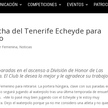
NICACIÓN
COMPETICIONES
EVENTOS
PATROC
cha del Tenerife Echeyde para
lo
or Femenina
,
Noticias
paradas en el ascenso a División de Honor de Las
. El Club le desea lo mejor y le agradece su trabajo
emenino para retirarse. La portera húngara, clave con sus paradas e
no seguirá jugando al waterpolo tras una última temporada de ensue
as. «Me lo pasé muy bien jugando con el Echeyde y le estoy muy
ura. Dejo el waterpolo porque ya no me considero una atleta y no qui