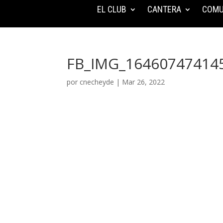
EL CLUB
CANTERA
COMU
FB_IMG_16460747414
por
cnecheyde
|
Mar 26, 2022