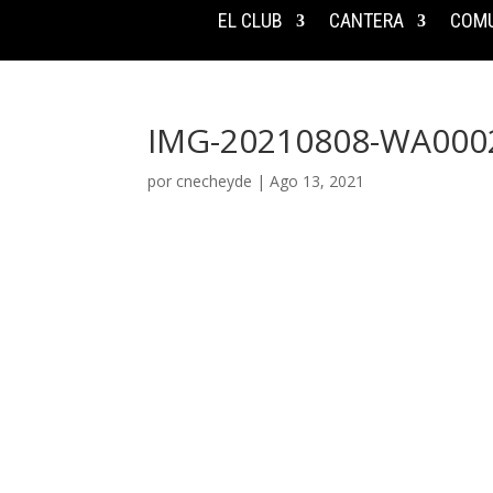
EL CLUB
CANTERA
COMU
IMG-20210808-WA000
por
cnecheyde
|
Ago 13, 2021