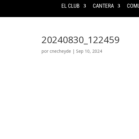
EL CLUB
CANTERA
COMU
20240830_122459
por
cnecheyde
|
Sep 10, 2024