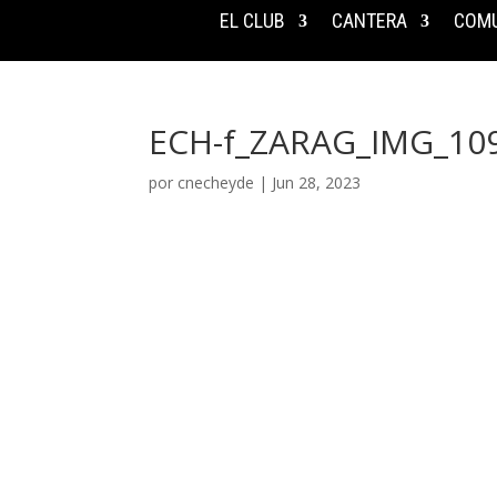
EL CLUB
CANTERA
COMU
ECH-f_ZARAG_IMG_10
por
cnecheyde
|
Jun 28, 2023