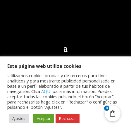
Esta página web utiliza cookies
© 2024 Club Deportivo CN Echeyde Acidalio Lorenzo.
Todos los derechos reservados | Desarrollo web por
Utilizamos cookies propias y de terceros para fines
analíticos y para mostrarte publicidad personalizada en
Cidecán
base a un perfil elaborado a partir de tus hábitos de
navegación. Clica
AQUÍ
para más información. Puedes
aceptar todas las cookies pulsando el botón “Aceptar”,
para rechazarlas haga click en "Rechazar" o configúrelas
pulsando el botón “Ajustes”.
0
Ajustes
Aceptar
Rechazar