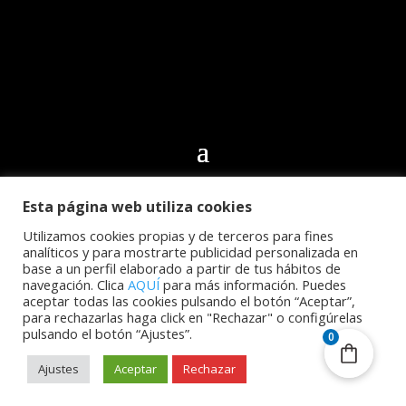
Esta página web utiliza cookies
© 2024 Club Deportivo CN Echeyde Acidalio Lorenzo.
Todos los derechos reservados | Desarrollo web por
Utilizamos cookies propias y de terceros para fines
analíticos y para mostrarte publicidad personalizada en
Cidecán
base a un perfil elaborado a partir de tus hábitos de
navegación. Clica
AQUÍ
para más información. Puedes
aceptar todas las cookies pulsando el botón “Aceptar”,
para rechazarlas haga click en "Rechazar" o configúrelas
pulsando el botón “Ajustes”.
0
Ajustes
Aceptar
Rechazar